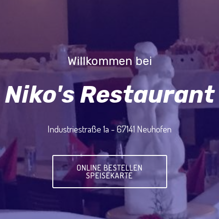
Willkommen bei
Niko's Restaurant
Industriestraße 1a - 67141 Neuhofen
ONLINE BESTELLEN
SPEISEKARTE